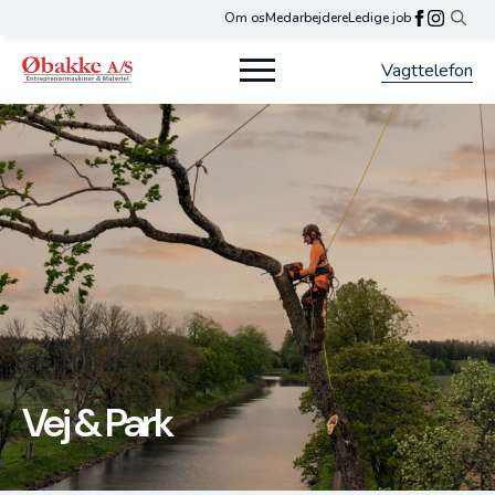
Om os
Medarbejdere
Ledige job
Search
for:
Vagttelefon
Vej & Park