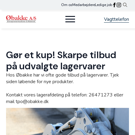
Om os
Medarbejdere
Ledige job
Search
for:
Vagttelefon
Gør et kup!
Skarpe tilbud
på udvalgte lagervarer
Hos Øbakke har vi ofte gode tilbud på lagervarer. Tjek
siden løbende for nye produkter.
Kontakt vores lagerafdeling på telefon: 26471273 eller
mail tpo@obakke.dk