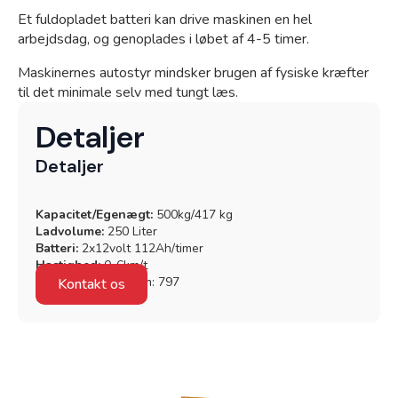
Et fuldopladet batteri kan drive maskinen en hel
arbejdsdag, og genoplades i løbet af 4-5 timer.
Maskinernes autostyr mindsker brugen af fysiske kræfter
til det minimale selv med tungt læs.
Detaljer
Detaljer
Granit Parts
Kapacitet/Egenægt:
500kg/417 kg
Ladvolume:
250 Liter
Batteri:
2x12volt 112Ah/timer
Hastighed:
0-6km/t
Arbejdsbredde:
mm: 797
Kontakt os