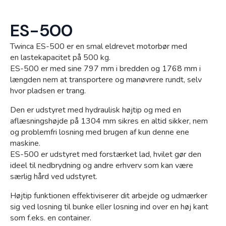
ES-500
Twinca ES-500 er en smal eldrevet motorbør med
Webshop
en lastekapacitet på 500 kg.
ES-500 er med sine 797 mm i bredden og 1768 mm i
længden nem at transportere og manøvrere rundt, selv
hvor pladsen er trang.
Den er udstyret med hydraulisk højtip og med en
aflæsningshøjde på 1304 mm sikres en altid sikker, nem
og problemfri losning med brugen af kun denne ene
maskine.
ES-500 er udstyret med forstærket lad, hvilet gør den
ideel til nedbrydning og andre erhverv som kan være
særlig hård ved udstyret.
Højtip funktionen effektiviserer dit arbejde og udmærker
Kramp
sig ved losning til bunke eller losning ind over en høj kant
som f.eks. en container.