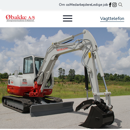
Om os
Medarbejdere
Ledige job
Search
for:
Vagttelefon