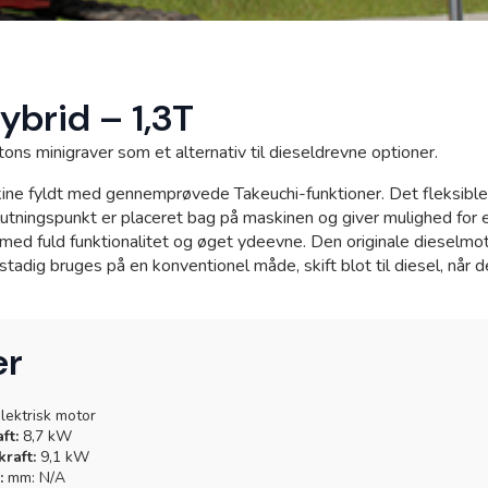
Kramp
ybrid – 1,3T
ons minigraver som et alternativ til dieseldrevne optioner.
ne fyldt med gennemprøvede Takeuchi-funktioner. Det fleksibl
lutningspunkt er placeret bag på maskinen og giver mulighed for
 med fuld funktionalitet og øget ydeevne. Den originale dieselmoto
tadig bruges på en konventionel måde, skift blot til diesel, når de
er
lektrisk motor
ft:
8,7 kW
raft:
9,1 kW
:
mm: N/A