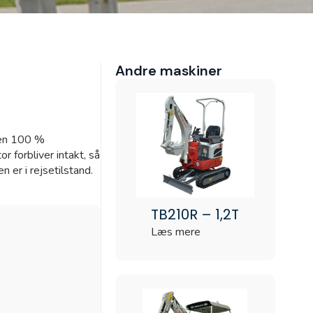
Granit Parts
Andre maskiner
e
 en 100 %
r forbliver intakt, så
n er i rejsetilstand.
TB210R – 1,2T
Læs mere