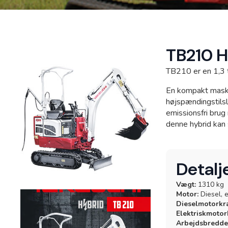
Webshop
TB210 H
TB210 er en 1,3 t
En kompakt maski
højspændingstils
emissionsfri brug
denne hybrid kan s
Detalj
Vægt:
1310 kg
Motor:
Diesel, e
Dieselmotorkra
Elektriskmotork
Arbejdsbredde