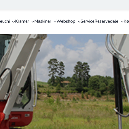
euchi
Kramer
Maskiner
Webshop
Service
Reservedele
Kø