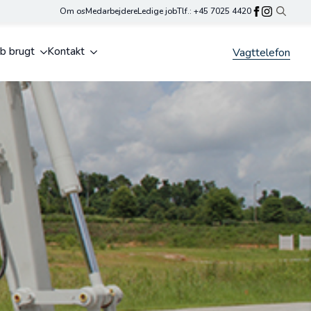
Om os
Medarbejdere
Ledige job
Tlf.: +45 7025 4420
Search
for:
b brugt
Kontakt
Vagttelefon