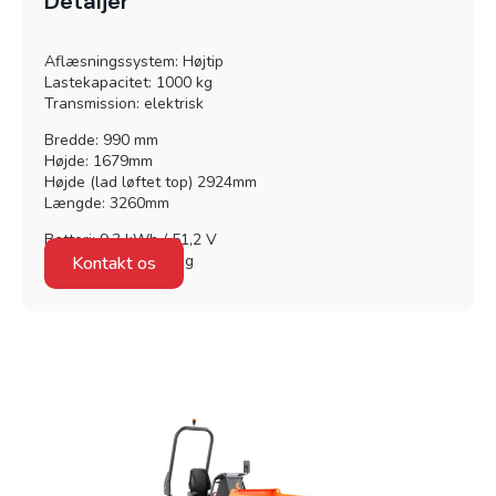
Detaljer
Aflæsningssystem: Højtip
Lastekapacitet: 1000 kg
Transmission: elektrisk
Bredde: 990 mm
Højde: 1679mm
Højde (lad løftet top) 2924mm
Længde: 3260mm
Batteri: 9,3 kWh / 51,2 V
Granit Parts
Maskinvægt: 1430 kg
Kontakt os