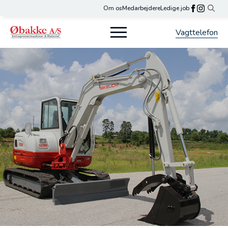
Om os
Medarbejdere
Ledige job
Search
for:
Vagttelefon