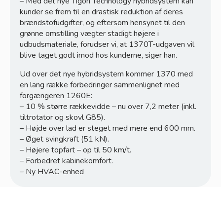
– Med det nye Tigon Technology hybridsystem kan
kunder se frem til en drastisk reduktion af deres
brændstofudgifter, og eftersom hensynet til den
grønne omstilling vægter stadigt højere i
udbudsmateriale, forudser vi, at 1370T-udgaven vil
blive taget godt imod hos kunderne, siger han.
Ud over det nye hybridsystem kommer 1370 med
en lang række forbedringer sammenlignet med
forgængeren 1260E:
– 10 % større rækkevidde – nu over 7,2 meter (inkl.
tiltrotator og skovl G85).
– Højde over lad er steget med mere end 600 mm.
– Øget svingkraft (51 kN).
– Højere topfart – op til 50 km/t.
– Forbedret kabinekomfort.
– Ny HVAC-enhed