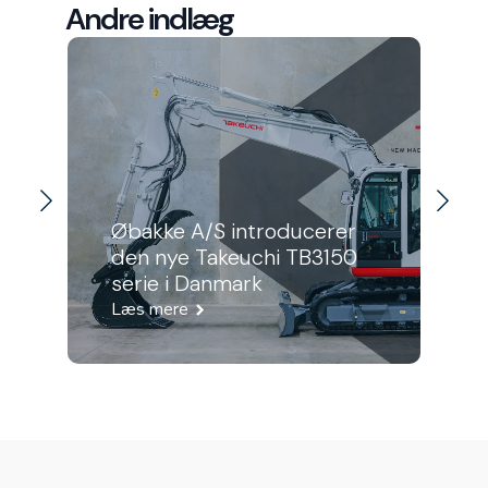
Andre indlæg
Øbakke A/S introducerer
den nye Takeuchi TB3150
serie i Danmark
Læs mere