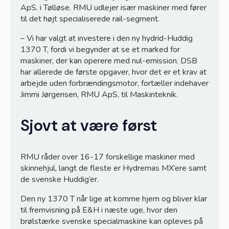
ApS. i Tølløse. RMU udlejer især maskiner med fører
til det højt specialiserede rail-segment.
– Vi har valgt at investere i den ny hydrid-Huddig
1370 T, fordi vi begynder at se et marked for
maskiner, der kan operere med nul-emission. DSB
har allerede de første opgaver, hvor det er et krav at
arbejde uden forbrændingsmotor, fortæller indehaver
Jimmi Jørgensen, RMU ApS, til Maskinteknik.
Granit Parts
Sjovt at være først
RMU råder over 16-17 forskellige maskiner med
skinnehjul, langt de fleste er Hydremas MX’ere samt
de svenske Huddig’er.
Den ny 1370 T når lige at komme hjem og bliver klar
til fremvisning på E&H i næste uge, hvor den
brølstærke svenske specialmaskine kan opleves på