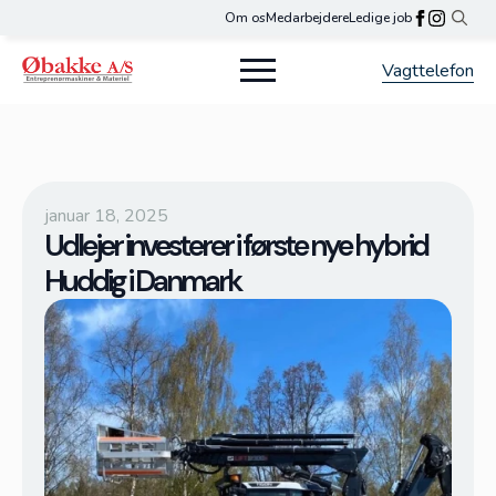
Om os
Medarbejdere
Ledige job
Search
for:
Vagttelefon
januar 18, 2025
Udlejer investerer i første nye hybrid
Huddig i Danmark