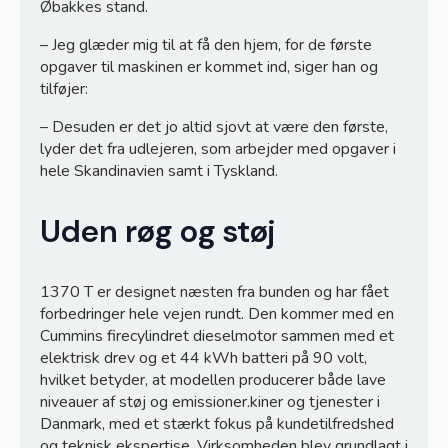
Øbakkes stand.
– Jeg glæder mig til at få den hjem, for de første
opgaver til maskinen er kommet ind, siger han og
tilføjer:
– Desuden er det jo altid sjovt at være den første,
lyder det fra udlejeren, som arbejder med opgaver i
hele Skandinavien samt i Tyskland.
Uden røg og støj
1370 T er designet næsten fra bunden og har fået
forbedringer hele vejen rundt. Den kommer med en
Cummins firecylindret dieselmotor sammen med et
elektrisk drev og et 44 kWh batteri på 90 volt,
hvilket betyder, at modellen producerer både lave
niveauer af støj og emissioner.kiner og tjenester i
Danmark, med et stærkt fokus på kundetilfredshed
og teknisk ekspertise. Virksomheden blev grundlagt i