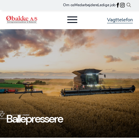
Om os
Medarbejdere
Ledige job
Search
for:
Vagttelefon
Ballepressere