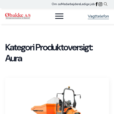
Om os
Medarbejdere
Ledige job
Search
for:
Vagttelefon
Kategori Produktoversigt:
Aura